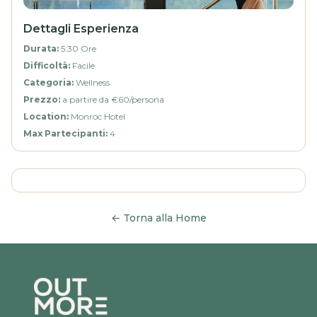
Dettagli Esperienza
Durata
:
5:30 Ore
Difficoltà
:
Facile
Categoria
:
Wellness
Prezzo
:
a partire da €60/persona
Location
:
Monroc Hotel
Max Partecipanti
:
4
←
Torna alla Home