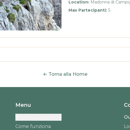
Location
:
Madonna di Campigl
Max Partecipanti
:
5
←
Torna alla Home
Menu
Co
Prenota Esperienze
Ou
Come funziona
Lo