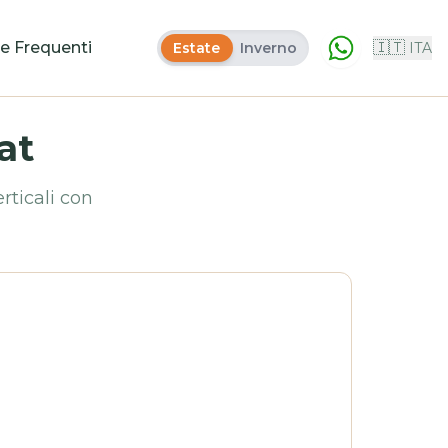
 Frequenti
🇮🇹
Estate
Inverno
ITA
at
rticali con